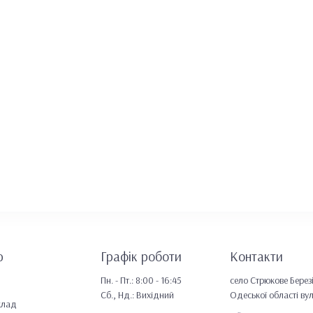
ю
Графік роботи
Контакти
Пн. - Пт.: 8:00 - 16:45
село Стрюкове Берез
Сб., Нд.: Вихідний
Одеської області ву
клад