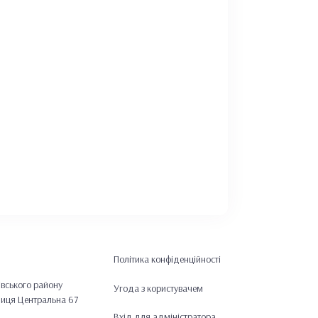
Політика конфіденційності
івського району
Угода з користувачем
лиця Центральна 67
Вхід для адміністратора