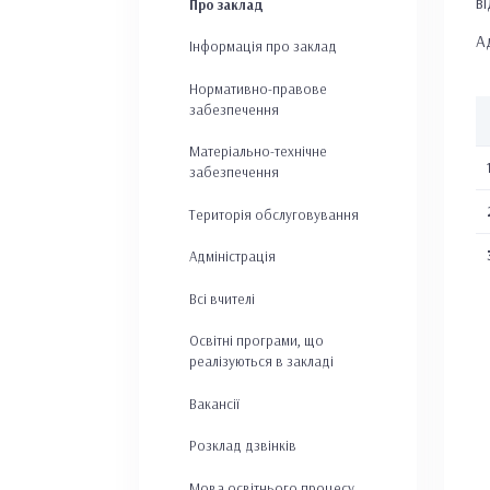
в
Про заклад
А
Інформація про заклад
Нормативно-правове
забезпечення
Матеріально-технічне
забезпечення
Територія обслуговування
Адміністрація
Всі вчителі
Освітні програми, що
реалізуються в закладі
Вакансії
Розклад дзвінків
Мова освітнього процесу