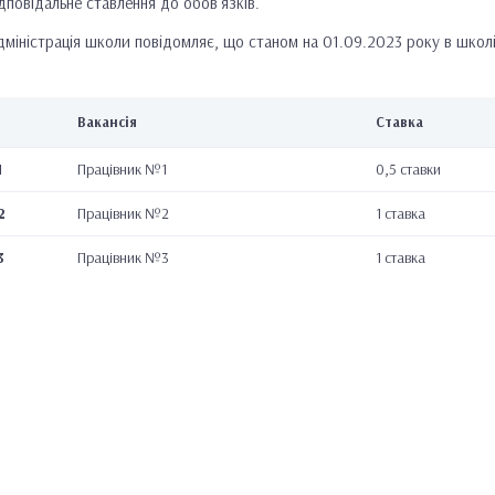
ідповідальне ставлення до обов’язків.
дміністрація школи повідомляє, що станом на 01.09.2023 року в школі в
Вакансія
Ставка
1
Працівник №1
0,5 ставки
2
Працівник №2
1 ставка
3
Працівник №3
1 ставка