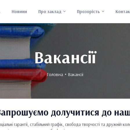
а
Новини
Про заклад
Прозорість
Контак
Вакансії
Головна
Вакансії
Запрошуємо долучитися до наш
оціальні гарантії, стабільний графік, свобода творчості та дружній ко