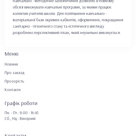
Навчально - методичне забезпечення дозволяє в повному
обсязі виконувати навчальні програми, за якими працює
колектив учителів школи. Для поліпшення навчально -
матеріальної бази окремих кабінетів, оформлення, покращення
санітарно - гігієнічного стану та естетичного вигляду
розроблено перспективний план, який неухильно виконується.
Меню
Новини
Про заклад
Прозорість
Контакти
Графік роботи
Пн. - Пт.: 8:00 - 16:45
Сб., Нд.: Вихідний
Контакти