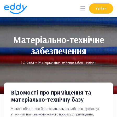
Увійти
Увійти
Матеріально-технічне
забезпечення
Головна
Матеріально-технічне забезпечення
Відомості про приміщення та
матеріально-технічну базу
У школі обладнано багато навчальних кабінетів. До послуг
учасників навчально-виховного процесу 2 приміщення,