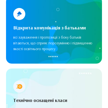
Відкрита комунікація з батьками
всі зауваження і пропозиції з боку батьків
вітаються, що сприяє порозумінню і підвищенню
якості освітнього процесу
Технічно оснащені класи