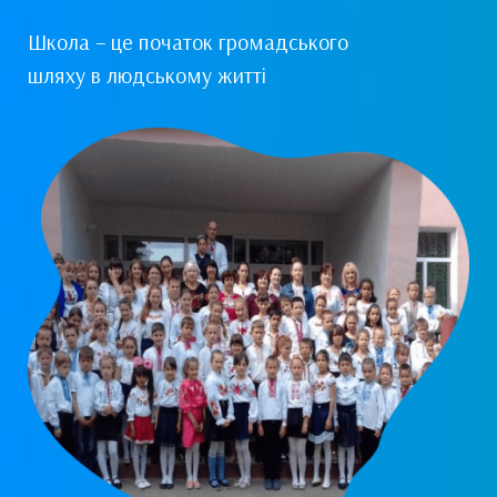
Школа – це початок громадського
шляху в людському житті