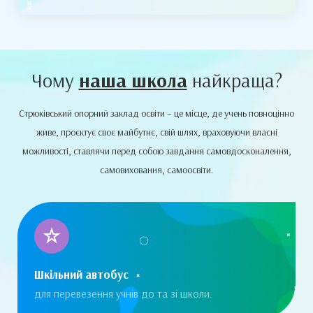
Чому
наша школа
найкраща?
Стрюківський опорний заклад освіти – це місце, де учень повноцінно
живе, проєктує своє майбутнє, свій шлях, враховуючи власні
можливості, ставлячи перед собою завдання самовдосконалення,
самовиховання, самоосвіти.
Шкільний автобус
для перевезення учнів до та зі школи.